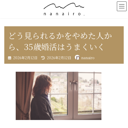
コ
ナ
ン
ビ
テ
ゲ
ン
ー
ツ
シ
へ
ョ
どう見られるかをやめた人か
ス
ン
キ
に
ら、35歳婚活はうまくいく
ッ
移
プ
動
最
2026年2月12日
2026年2月12日
nanairo
終
更
新
日
時
: