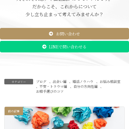
だからこそ、これからについて
少し立ち止まって考えてみませんか？
お問い合わせ
LINEで問い合わせる
ブログ
、
出会い編
、
婚活ノウハウ
、
お悩み相談室
カテゴリー
、
不安・トラウマ編
、
自分の方向性編
、
お相手選びのコツ
前の記事