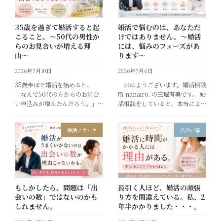
35歳を過ぎて婚活すると起
婚活で悩むのは、あなただ
こること。〜50代の男性か
けではありません。〜婚活
らのお見合いが増える理
には、悩みのフェーズがあ
由〜
ります〜
2026年7月10日
2026年7月6日
35歳半ばで婚活を始めると、
おはようございます。婚活相談
「なんで50代の方からのお見合
所 nanairo. の三堀有美です。 婚
い申込みが増えたんだろう。」
活相談をしていると、本当によ
そう感じる女性は少なくありま
く聞く言葉があります。 「本当
せん。 特に35歳を過ぎた頃か
に結婚したいのかわからなくな
婚活ノウハウ
出会い編
ら、その変化を実感する方は多
りました。」 この言葉を初めて
いです。 もちろん、40代の方か
聞いた方は、少し驚くかもしれ
らのお申込み […]
ませ […]
もしかしたら、問題は「出
長引く人ほど、婚活の頑張
会いの数」ではないのかも
り方を間違えている。私、2
しれません。
年半かかりました・・・。