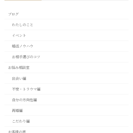
くて安心しました」 そんな言葉
今？」 そう感じたこと、ありま
をいただくことがありますが 私
せんか？ 実は私も、 入籍4日前
にはずっと大切 […]
に夫と […]
ブログ
わたしのこと
イベント
婚活ノウハウ
お相手選びのコツ
お悩み相談室
出会い編
不安・トラウマ編
自分の方向性編
再婚編
こだわり編
お客様の声