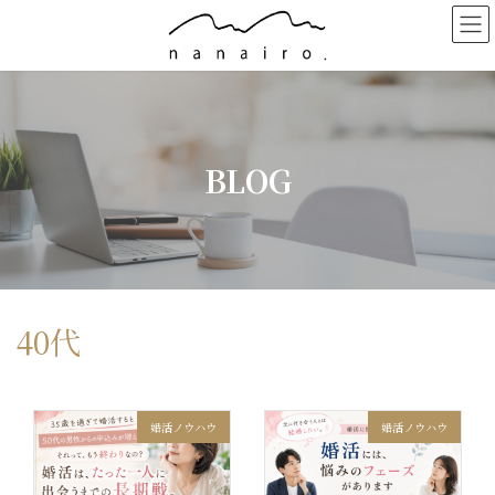
コ
ナ
ン
ビ
テ
ゲ
ン
ー
ツ
シ
へ
ョ
ス
ン
キ
に
BLOG
ッ
移
プ
動
40代
婚活ノウハウ
婚活ノウハウ