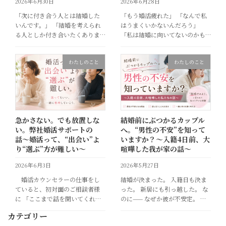
2026年6月30日
2026年6月28日
「次に付き合う人とは結婚した
「もう婚活疲れた」 「なんで私
いんです。」 「結婚を考えられ
はうまくいかないんだろう」
る人としか付き合いたくありま
「私は結婚に向いてないのかも
せん。」 「この人でいいのか
しれない」 そんな風に思ったこ
な…と思っている自分がいま
と、ありませんか？ 実は私自
わたしのこと
わたしのこと
す。」 「結婚の話題に触れるの
身、結婚するまでに約2年半婚活
が怖いんです。」 「結婚につな
をしていました。（30代半ばか
がるお付き合いができ […]
ら後半まで） だ […]
急かさない。でも放置しな
結婚前にぶつかるカップル
い。弊社婚活サポートの
へ。“男性の不安”を知って
話〜婚活って、“出会い”よ
いますか？〜入籍4日前、大
り“選ぶ”方が難しい〜
喧嘩した我が家の話〜
2026年6月3日
2026年5月27日
婚活カウンセラーの仕事をし
結婚が決まった。 入籍日も決ま
ていると、初対面のご相談者様
った。 新居にも引っ越した。 な
に 「ここまで話を聞いてくれる
のに—— なぜか彼が不安定。 ピ
んですね」 「急かさないんです
リピリする。 会話が減る。 急に
カテゴリー
ね」 「決めさせられる感じがな
結婚を迷い始める。 「え？