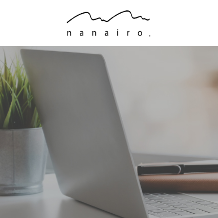
コ
ナ
ン
ビ
テ
ゲ
ン
ー
ツ
シ
へ
ョ
ス
ン
キ
に
ッ
移
プ
動