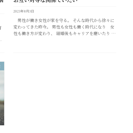
2023年8月3日
男性が働き女性が家を守る。 そんな時代から徐々に
変わってきた昨今。 男性も女性も働く時代になり 女
育
性も働き方が変わり、 結婚後もキャリアを磨いたり 起
。
業をしたり、 男性は家庭や育児に協力をする という対
。
等な夫婦関係を望 […]
で
室