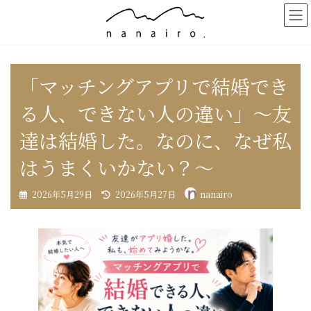
コ
ナ
ン
ビ
テ
ゲ
ン
ー
ツ
シ
へ
ョ
「マッチングアプリで結婚でき
ス
ン
キ
に
る人、できない人の違い」〜友
ッ
移
プ
動
達は結婚した。なのに、なぜ私
はうまくいかない？〜
最
2026年5月29日
2026年5月27日
nanairo
終
更
新
日
時
: