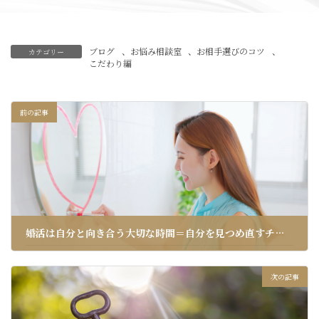
ブログ
、
お悩み相談室
、
お相手選びのコツ
、
カテゴリー
こだわり編
前の記事
婚活は自分と向き合う大切な時間＝自分を見つめ直すチャンス」
2024年10月30日
次の記事