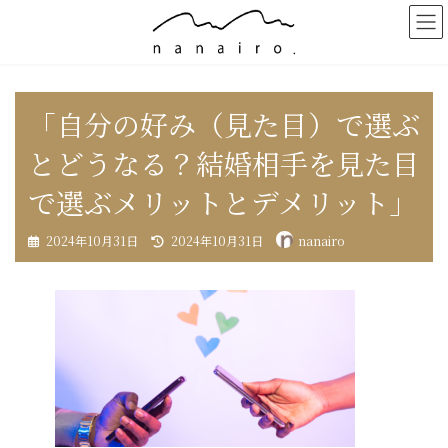
コ
ナ
ン
ビ
テ
ゲ
ン
ー
ツ
シ
へ
ョ
「自分の好み（見た目）で選ぶ
ス
ン
キ
に
とどうなる？結婚相手を見た目
ッ
移
プ
動
で選ぶメリットとデメリット」
最
2024年10月31日
2024年10月31日
nanairo
終
更
新
日
時
: