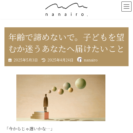
コ
ナ
ン
ビ
テ
ゲ
ン
ー
ツ
シ
へ
ョ
年齢で諦めないで。子どもを望
ス
ン
キ
に
むか迷うあなたへ届けたいこと
ッ
移
プ
動
最
2025年5月3日
2025年4月24日
nanairo
終
更
新
日
時
:
「今からじゃ遅いかな…」